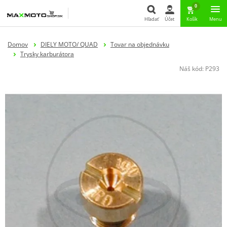
0
Hľadať
Účet
Košík
Menu
Hľadať
Domov
DIELY MOTO/ QUAD
Tovar na objednávku
Trysky karburátora
Náš kód:
P293