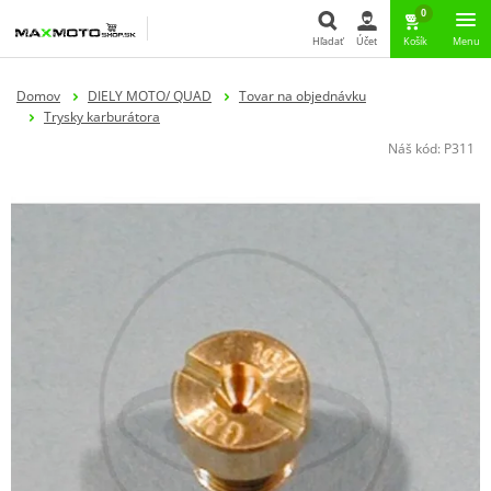
0
Hľadať
Účet
Košík
Menu
Hľadať
Domov
DIELY MOTO/ QUAD
Tovar na objednávku
Trysky karburátora
Náš kód:
P311