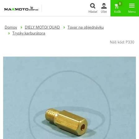
0
Hľadať
Účet
Košík
Menu
Hľadať
Domov
DIELY MOTO/ QUAD
Tovar na objednávku
Trysky karburátora
Náš kód:
P330