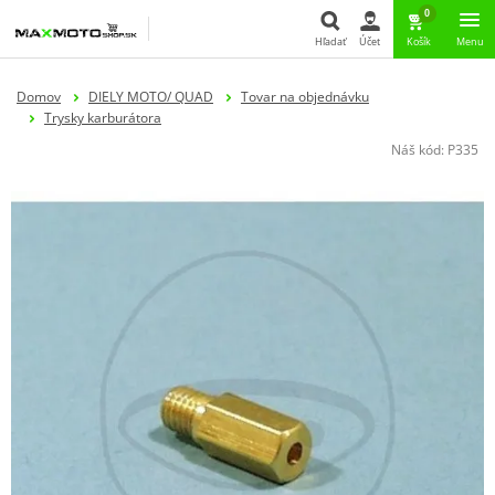
0
Hľadať
Účet
Košík
Menu
Hľadať
Domov
DIELY MOTO/ QUAD
Tovar na objednávku
Trysky karburátora
Náš kód:
P335