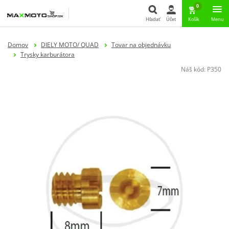
0
Hľadať
Účet
Košík
Menu
Hľadať
Domov
DIELY MOTO/ QUAD
Tovar na objednávku
Trysky karburátora
Náš kód:
P350