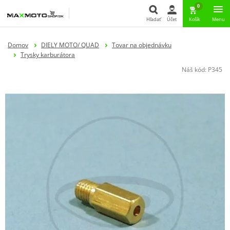
0
Hľadať
Účet
Košík
Menu
Hľadať
Domov
DIELY MOTO/ QUAD
Tovar na objednávku
Trysky karburátora
Náš kód:
P345