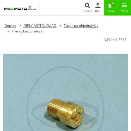
0
Hľadať
Účet
Košík
Menu
Hľadať
Domov
DIELY MOTO/ QUAD
Tovar na objednávku
Trysky karburátora
Náš kód:
P383