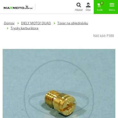
0
Hľadať
Účet
Košík
Menu
Hľadať
Domov
DIELY MOTO/ QUAD
Tovar na objednávku
Trysky karburátora
Náš kód:
P388