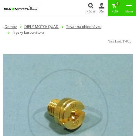
0
Hľadať
Účet
Košík
Menu
Hľadať
Domov
DIELY MOTO/ QUAD
Tovar na objednávku
Trysky karburátora
Náš kód:
P405