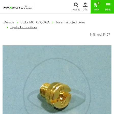
0
Hľadať
Účet
Košík
Menu
Hľadať
Domov
DIELY MOTO/ QUAD
Tovar na objednávku
Trysky karburátora
Náš kód:
P407