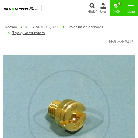
0
Hľadať
Účet
Košík
Menu
Hľadať
Domov
DIELY MOTO/ QUAD
Tovar na objednávku
Trysky karburátora
Náš kód:
P413