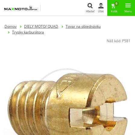
0
Hľadať
Účet
Košík
Menu
Hľadať
Domov
DIELY MOTO/ QUAD
Tovar na objednávku
Trysky karburátora
Náš kód:
P581