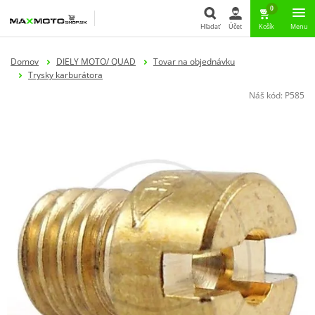
0
Hľadať
Účet
Košík
Menu
Hľadať
Domov
DIELY MOTO/ QUAD
Tovar na objednávku
Trysky karburátora
Náš kód:
P585