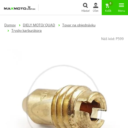
0
Hľadať
Účet
Košík
Menu
Hľadať
Domov
DIELY MOTO/ QUAD
Tovar na objednávku
Trysky karburátora
Náš kód:
P599