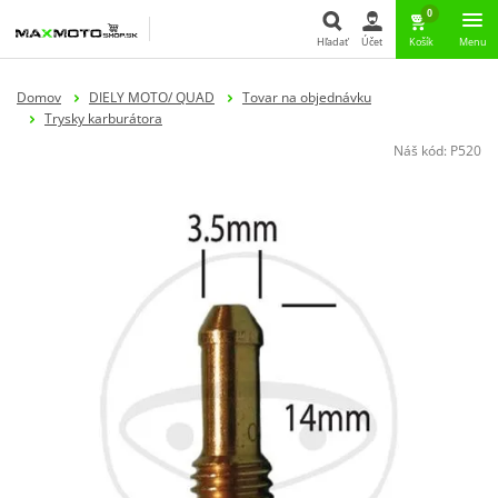
0
Hľadať
Účet
Košík
Menu
Hľadať
Domov
DIELY MOTO/ QUAD
Tovar na objednávku
Trysky karburátora
Náš kód:
P520