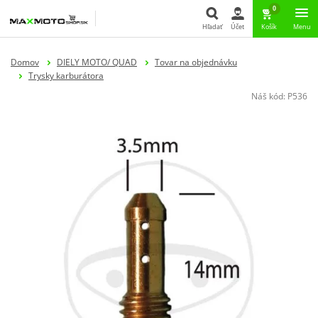
0
Hľadať
Účet
Košík
Menu
Hľadať
Domov
DIELY MOTO/ QUAD
Tovar na objednávku
Trysky karburátora
Náš kód:
P536