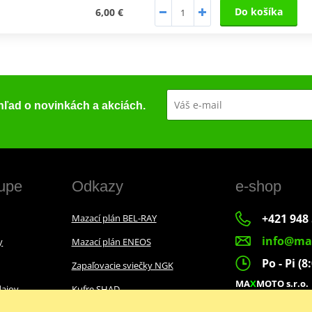
Do košíka
6,00 €
ehľad o novinkách a akciách.
upe
Odkazy
e-shop
+421 948 
Mazací plán BEL-RAY
info@ma
y
Mazací plán ENEOS
Po - Pi (8
Zapaľovacie sviečky NGK
MA
X
MOTO s.r.o.
ajov
Kufre SHAD
Slovenských dobr
022 01 Čadca