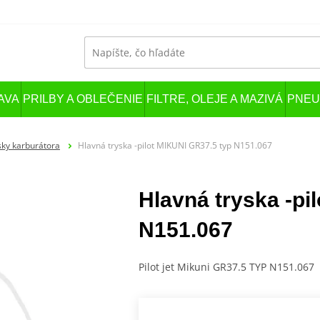
AVA
PRILBY A OBLEČENIE
FILTRE, OLEJE A MAZIVÁ
PNEU
sky karburátora
Hlavná tryska -pilot MIKUNI GR37.5 typ N151.067
Hlavná tryska -pi
N151.067
Pilot jet Mikuni GR37.5 TYP N151.067