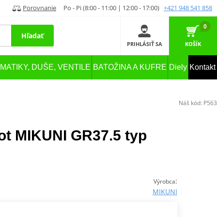
Porovnanie
Po - Pi (8:00 - 11:00 | 12:00 - 17:00)
+421 948 541 858
0
Hľadať
PRIHLÁSIŤ SA
KOŠÍK
MATIKY, DUŠE, VENTILE
BATOŽINA A KUFRE
Diely
Kontakt
Náš kód:
P563
lot MIKUNI GR37.5 typ
:
Výrobca
MIKUNI