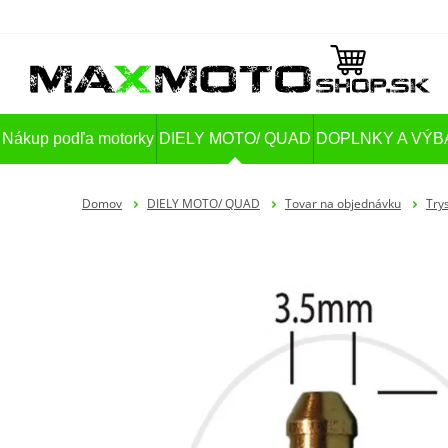
Nákup podľa motorky
DIELY MOTO/ QUAD
DOPLNKY A VÝB
Domov
DIELY MOTO/ QUAD
Tovar na objednávku
Try