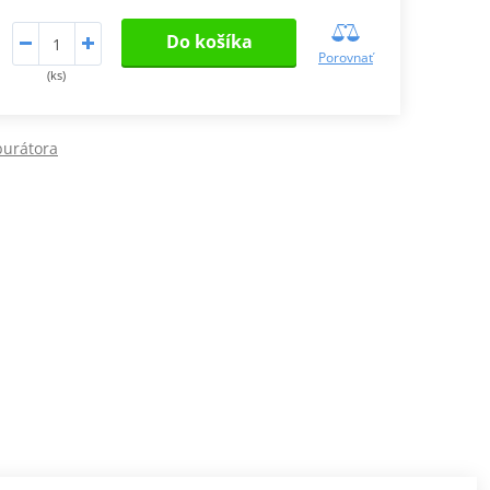
Do košíka
Porovnať
(ks)
burátora