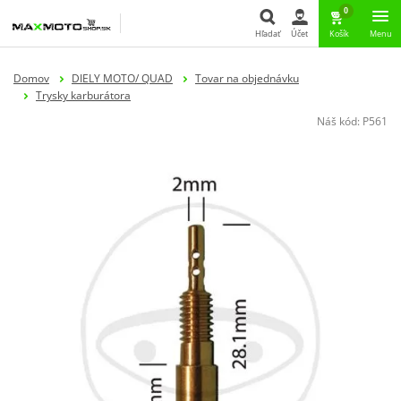
0
Hľadať
Účet
Košík
Menu
Hľadať
Domov
DIELY MOTO/ QUAD
Tovar na objednávku
Trysky karburátora
Náš kód:
P561