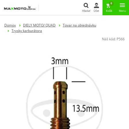
0
Hľadať
Účet
Košík
Menu
Hľadať
Domov
DIELY MOTO/ QUAD
Tovar na objednávku
Trysky karburátora
Náš kód:
P566