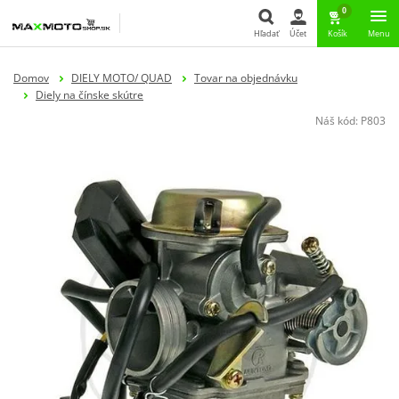
0
Hľadať
Účet
Košík
Menu
Hľadať
Domov
DIELY MOTO/ QUAD
Tovar na objednávku
Diely na čínske skútre
Náš kód:
P803