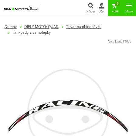
0
Hľadať
Účet
Košík
Menu
Hľadať
Domov
DIELY MOTO/ QUAD
Tovar na objednávku
Tankpady a samolepky
Náš kód:
P988