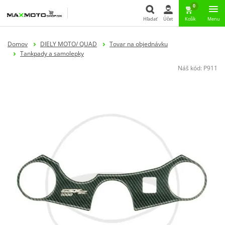
0
Hľadať
Účet
Košík
Menu
Hľadať
Domov
DIELY MOTO/ QUAD
Tovar na objednávku
Tankpady a samolepky
Náš kód:
P911