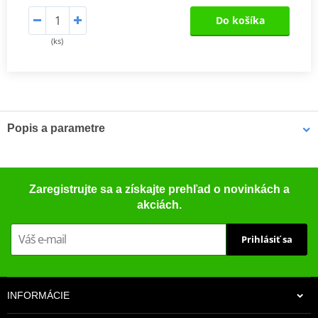
Do košíka
(ks)
Popis a parametre
Výrobca
JMT
Rozmery
264 x 78.2 mm
Zaregistrujte sa a získajte prehľad o novinkách a
akciách.
Prihlásiť sa
INFORMÁCIE