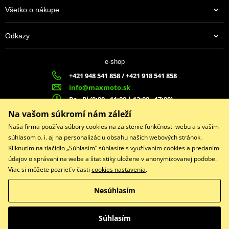
Všetko o nákupe
Odkazy
e-shop
+421 948 541 858 / +421 918 541 858
info@maxmoto.sk
Po - Pi (8:00 - 11:00 | 12:00 - 17:00)
MA
X
MOTO s.r.o.
Na vašom súkromí nám záleží
Slovenských dobrovoľníkov 1439
Naša firma používa súbory cookies na zaistenie funkčnosti webu a s vaším
022 01 Čadca
súhlasom o. i. aj na personalizáciu obsahu našich webových stránok.
Kliknutím na tlačidlo „Súhlasím“ súhlasíte s využívaním cookies a predaním
údajov o správaní na webe a štatistiky uložene v anonymizovanej podobe.
Viac si môžete pozrieť v časti
cookies nastavenia
.
Facebook
Nesúhlasím
Copyright © 2026 www.maxmotoshop.sk
Všetky práva vyhradené
Súhlasím
Prepnúť na klasickú verziu