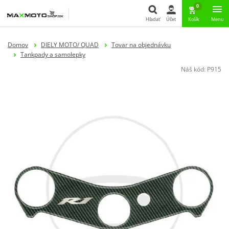
0
Hľadať
Účet
Košík
Menu
Hľadať
Domov
DIELY MOTO/ QUAD
Tovar na objednávku
Tankpady a samolepky
Náš kód:
P915