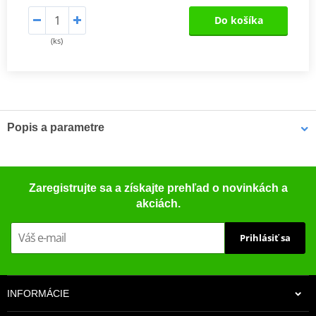
Do košíka
(ks)
Popis a parametre
Výrobca
JMT
Rozmery
267 x 84.7 mm
Zaregistrujte sa a získajte prehľad o novinkách a
akciách.
Prihlásiť sa
INFORMÁCIE