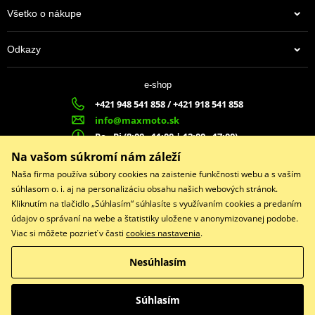
Všetko o nákupe
Odkazy
e-shop
+421 948 541 858 / +421 918 541 858
info@maxmoto.sk
Po - Pi (8:00 - 11:00 | 12:00 - 17:00)
MA
X
MOTO s.r.o.
Na vašom súkromí nám záleží
Slovenských dobrovoľníkov 1439
Naša firma používa súbory cookies na zaistenie funkčnosti webu a s vaším
022 01 Čadca
súhlasom o. i. aj na personalizáciu obsahu našich webových stránok.
Kliknutím na tlačidlo „Súhlasím“ súhlasíte s využívaním cookies a predaním
údajov o správaní na webe a štatistiky uložene v anonymizovanej podobe.
Viac si môžete pozrieť v časti
cookies nastavenia
.
Facebook
Nesúhlasím
Copyright © 2026 www.maxmotoshop.sk
Všetky práva vyhradené
Súhlasím
Prepnúť na klasickú verziu