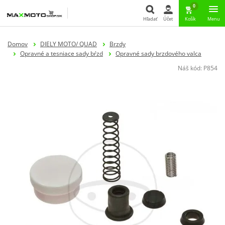
0
Hľadať
Účet
Košík
Menu
Hľadať
Domov
DIELY MOTO/ QUAD
Brzdy
Opravné a tesniace sady bŕzd
Opravné sady brzdového valca
Náš kód:
P854