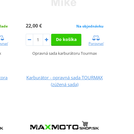
22,00 €
lade
Na objednávku
Do košíka
ovnať
Porovnať
x
Opravná sada karburátoru Tourmax
tora
Karburátor - opravná sada TOURMAX
(zúžená sada)