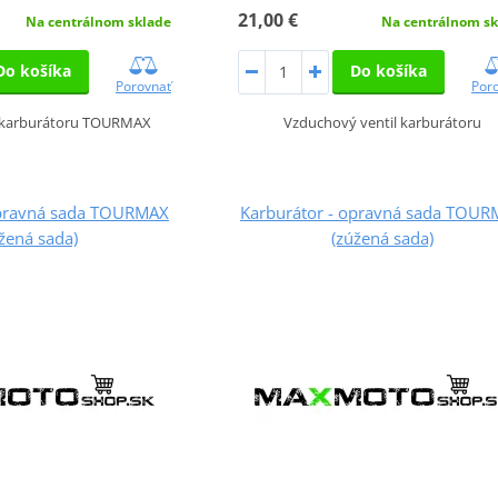
21,00 €
Na centrálnom sklade
Na centrálnom sk
Do košíka
Do košíka
Porovnať
Por
 karburátoru TOURMAX
Vzduchový ventil karburátoru
opravná sada TOURMAX
Karburátor - opravná sada TOU
žená sada)
(zúžená sada)