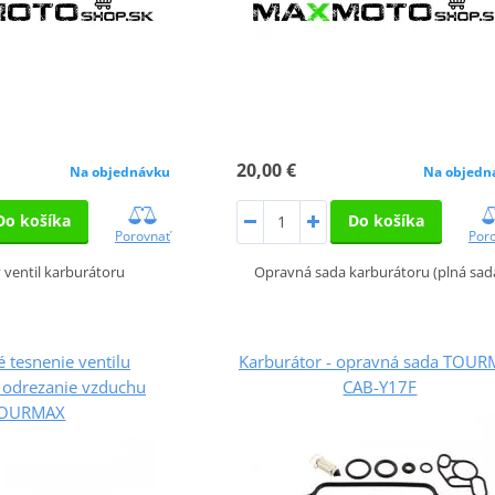
20,00 €
Na objednávku
Na objedn
Do košíka
Do košíka
Porovnať
Por
ventil karburátoru
Opravná sada karburátoru (plná sad
 tesnenie ventilu
Karburátor - opravná sada TOU
 odrezanie vzduchu
CAB-Y17F
OURMAX