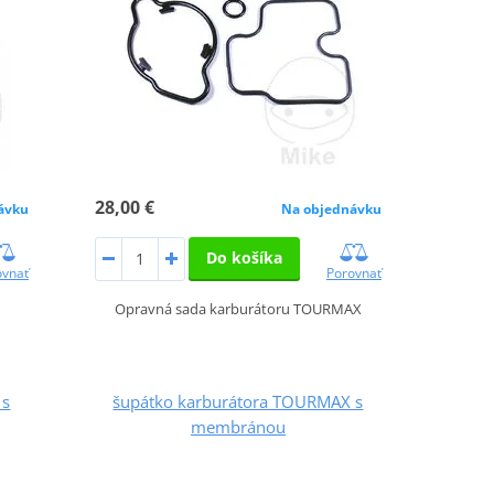
28,00 €
Na objednávku
ávku
Do košíka
Porovnať
ovnať
Opravná sada karburátoru TOURMAX
 s
šupátko karburátora TOURMAX s
membránou