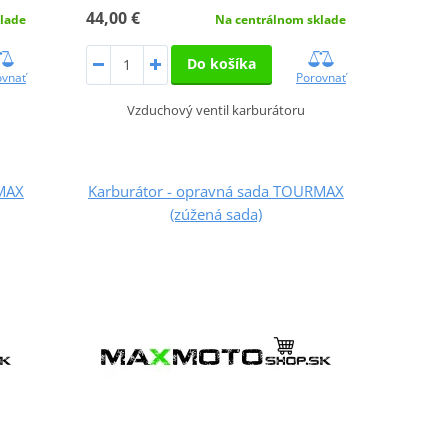
44,00 €
lade
Na centrálnom sklade
Do košíka
ovnať
Porovnať
Vzduchový ventil karburátoru
RMAX
Karburátor - opravná sada TOURMAX
(zúžená sada)