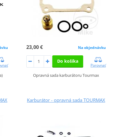
23,00 €
ávku
Na objednávku
Do košíka
ovnať
Porovnať
a)
Opravná sada karburátoru Tourmax
RMAX
Karburátor - opravná sada TOURMAX