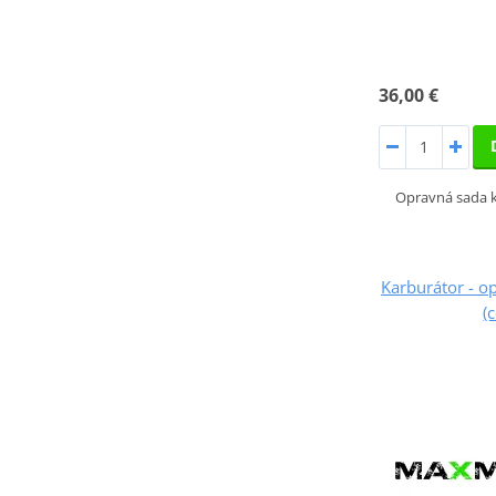
36,00 €
Opravná sada k
Karburátor - 
(