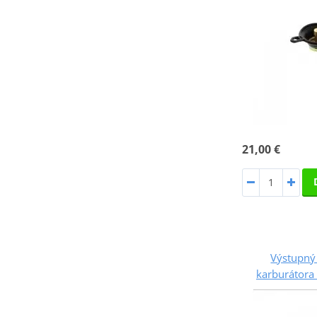
21,00 €
Výstupný 
karburátor