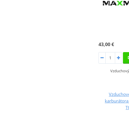
43,00 €
Vzduchový 
Vzduchové
karburátora
T