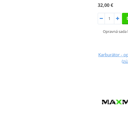
32,00 €
Opravná sada
Karburátor - 
(zú