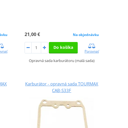
21,00 €
ávku
Na objednávku
Do košíka
ovnať
Porovnať
Opravná sada karburátoru (malá sada)
RMAX
Karburátor - opravná sada TOURMAX
CAB-S33F