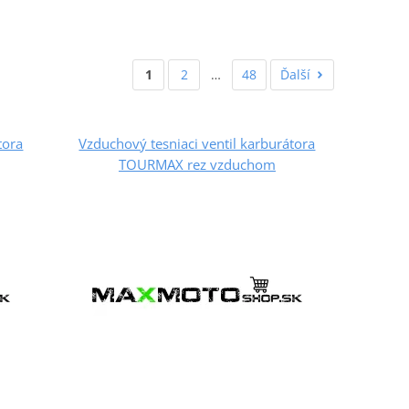
1
2
…
48
Ďalší
tora
Vzduchový tesniaci ventil karburátora
TOURMAX rez vzduchom