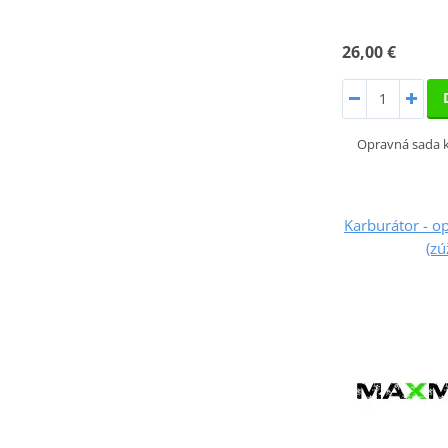
26,00 €
Opravná sada k
Karburátor - 
(zú