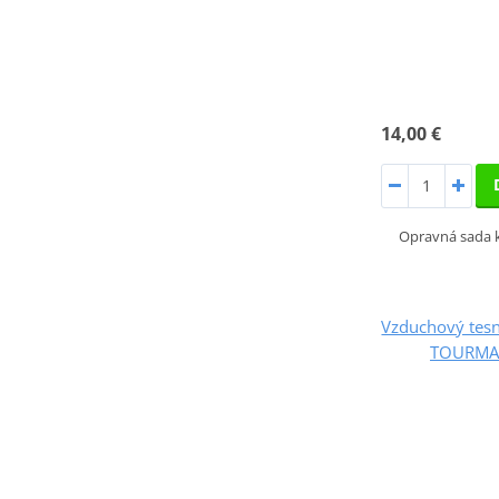
14,00 €
Opravná sada k
Vzduchový tesni
TOURMAX