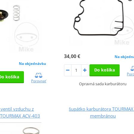
34,00 €
Na objedn
Na objednávku
Do košíka
Por
Do košíka
Porovnať
Opravná sada karburátoru
ventil vzduchu z
šupátko karburátora TOURMAX
a TOURMAX ACV-403
membránou