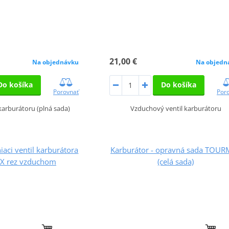
21,00 €
Na objednávku
Na objedn
Do košíka
Do košíka
Porovnať
Por
arburátoru (plná sada)
Vzduchový ventil karburátoru
aci ventil karburátora
Karburátor - opravná sada TOU
 rez vzduchom
(celá sada)