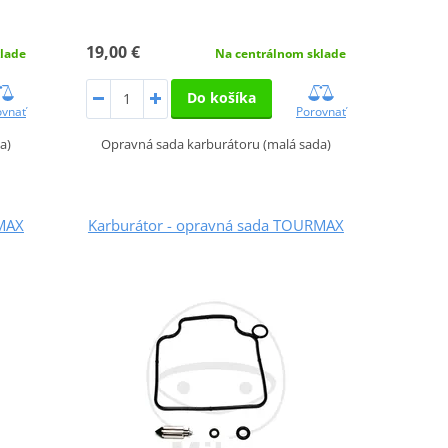
19,00 €
lade
Na centrálnom sklade
Do košíka
ovnať
Porovnať
a)
Opravná sada karburátoru (malá sada)
RMAX
Karburátor - opravná sada TOURMAX