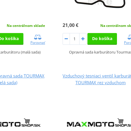
21,00 €
Na centrálnom sk
Na centrálnom sklade
Do košíka
Do košíka
Por
Porovnať
Opravná sada karburátoru Tourma
arburátoru (malá sada)
opravná sada TOURMAX
Vzduchový tesniaci ventil karburá
celá sada)
TOURMAX rez vzduchom