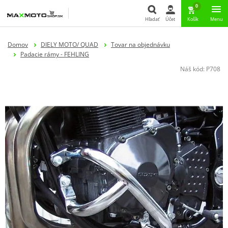
0
Hľadať
Účet
Košík
Menu
Hľadať
Domov
DIELY MOTO/ QUAD
Tovar na objednávku
Padacie rámy - FEHLING
Náš kód:
P708