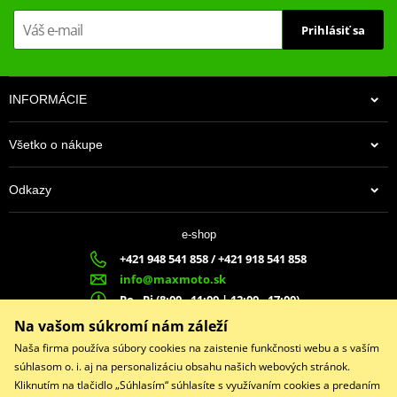
Prihlásiť sa
INFORMÁCIE
Všetko o nákupe
Odkazy
e-shop
+421 948 541 858 / +421 918 541 858
info@maxmoto.sk
Po - Pi (8:00 - 11:00 | 12:00 - 17:00)
MA
X
MOTO s.r.o.
Na vašom súkromí nám záleží
Slovenských dobrovoľníkov 1439
Naša firma používa súbory cookies na zaistenie funkčnosti webu a s vaším
022 01 Čadca
súhlasom o. i. aj na personalizáciu obsahu našich webových stránok.
Kliknutím na tlačidlo „Súhlasím“ súhlasíte s využívaním cookies a predaním