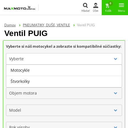
0
Hľadať
Účet
Košík
Menu
Hľadať
Domov
PNEUMATIKY, DUŠE, VENTILE
Ventil PUIG
Ventil PUIG
Vyberte si náš motocykel a zobrazte si kompatibilné súčiastky:
Vyberte
Motocykle
Značka
Štvorkolky
Objem motora
Model
Rok výroby