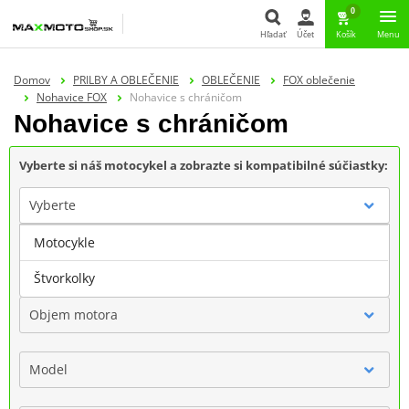
0
Hľadať
Účet
Košík
Menu
Hľadať
Domov
PRILBY A OBLEČENIE
OBLEČENIE
FOX oblečenie
Nohavice FOX
Nohavice s chráničom
Nohavice s chráničom
Vyberte si náš motocykel a zobrazte si kompatibilné súčiastky:
Vyberte
Motocykle
Značka
Štvorkolky
Objem motora
Model