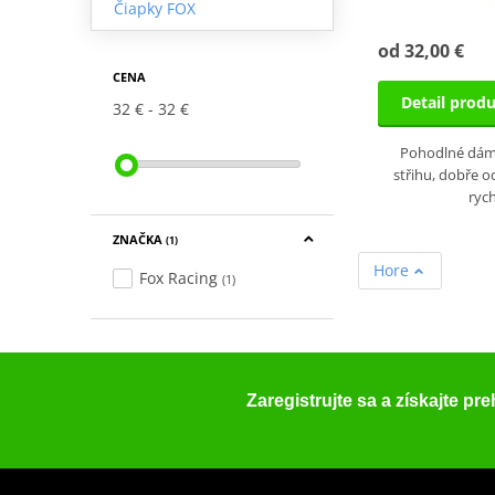
Čiapky FOX
od 32,00 €
CENA
Detail prod
32 €
32 €
Pohodlné dám
střihu, dobře o
ryc
ZNAČKA
(1)
Hore
Fox Racing
(1)
Zaregistrujte sa a získajte pr