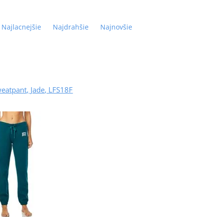
Najlacnejšie
Najdrahšie
Najnovšie
eatpant, Jade, LFS18F