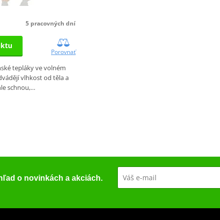
5 pracovných dní
uktu
Porovnať
ské tepláky ve volném
dvádějí vlhkost od těla a
hle schnou,…
ehľad o novinkách a akciách.