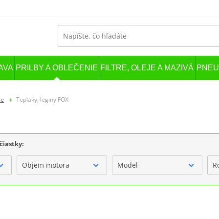
AVA
PRILBY A OBLEČENIE
FILTRE, OLEJE A MAZIVÁ
PNEU
ie
Teplaky, leginy FOX
čiastky:
Objem motora
Model
R