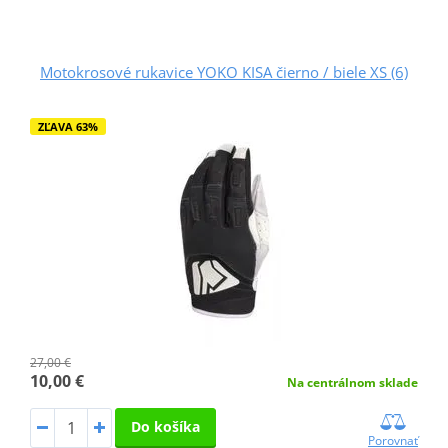
Motokrosové rukavice YOKO KISA čierno / biele XS (6)
ZĽAVA 63%
27,00 €
10,00 €
Na centrálnom sklade
Do košíka
Porovnať