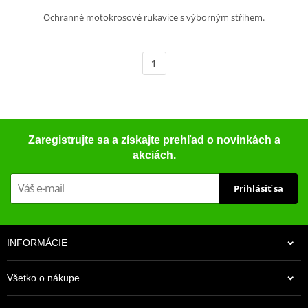
Ochranné motokrosové rukavice s výborným střihem.
1
Zaregistrujte sa a získajte prehľad o novinkách a
akciách.
Prihlásiť sa
INFORMÁCIE
Všetko o nákupe