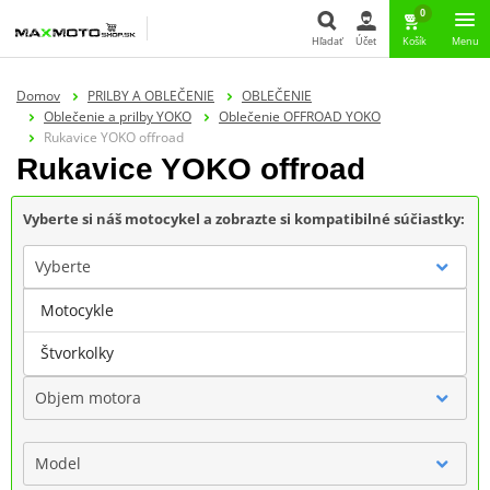
0
Hľadať
Účet
Košík
Menu
Hľadať
Domov
PRILBY A OBLEČENIE
OBLEČENIE
Oblečenie a prilby YOKO
Oblečenie OFFROAD YOKO
Rukavice YOKO offroad
Rukavice YOKO offroad
Vyberte si náš motocykel a zobrazte si kompatibilné súčiastky:
Vyberte
Motocykle
Značka
Štvorkolky
Objem motora
Model