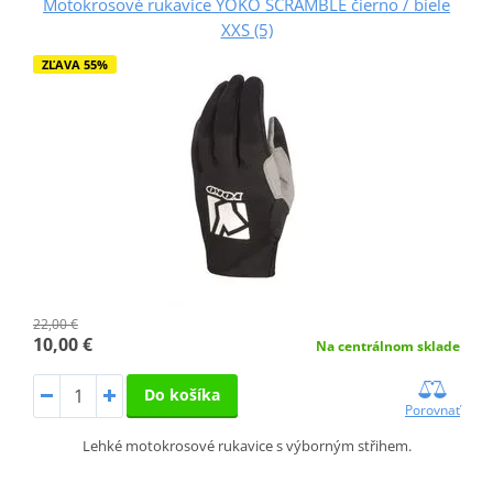
Motokrosové rukavice YOKO SCRAMBLE čierno / biele
XXS (5)
ZĽAVA 55%
22,00 €
10,00 €
Na centrálnom sklade
Do košíka
Porovnať
Lehké motokrosové rukavice s výborným střihem.