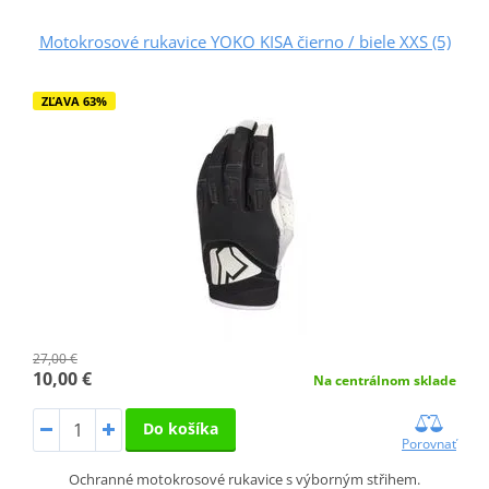
Motokrosové rukavice YOKO KISA čierno / biele XXS (5)
ZĽAVA 63%
27,00 €
10,00 €
Na centrálnom sklade
Do košíka
Porovnať
Ochranné motokrosové rukavice s výborným střihem.