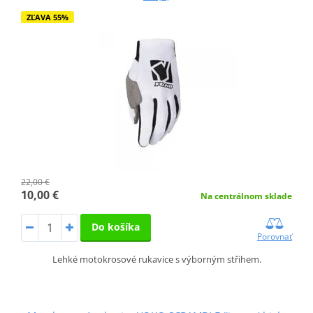
ZĽAVA 55%
22,00 €
10,00 €
Na centrálnom sklade
Do košíka
Porovnať
Lehké motokrosové rukavice s výborným střihem.