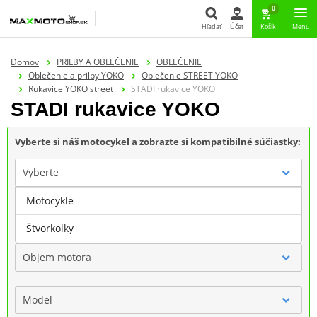
0
Hľadať
Účet
Košík
Menu
Hľadať
Domov
PRILBY A OBLEČENIE
OBLEČENIE
Oblečenie a prilby YOKO
Oblečenie STREET YOKO
Rukavice YOKO street
STADI rukavice YOKO
STADI rukavice YOKO
Vyberte si náš motocykel a zobrazte si kompatibilné súčiastky:
Vyberte
Motocykle
Značka
Štvorkolky
Objem motora
Model