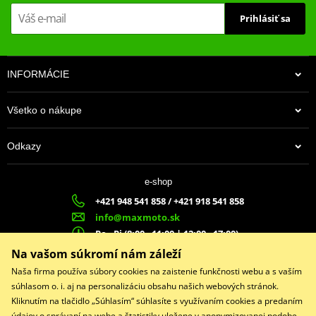
Prihlásiť sa
INFORMÁCIE
Všetko o nákupe
Odkazy
e-shop
+421 948 541 858 / +421 918 541 858
info@maxmoto.sk
Po - Pi (8:00 - 11:00 | 12:00 - 17:00)
MA
X
MOTO s.r.o.
Na vašom súkromí nám záleží
Slovenských dobrovoľníkov 1439
Naša firma používa súbory cookies na zaistenie funkčnosti webu a s vaším
022 01 Čadca
súhlasom o. i. aj na personalizáciu obsahu našich webových stránok.
Kliknutím na tlačidlo „Súhlasím“ súhlasíte s využívaním cookies a predaním
údajov o správaní na webe a štatistiky uložene v anonymizovanej podobe.