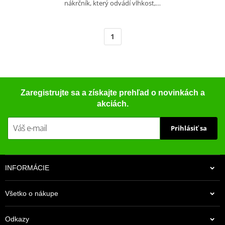
nákrčník, který odvádí vlhkost,…
1
Zaregistrujte sa a získajte prehľad o novinkách a
akciách.
Prihlásiť sa
INFORMÁCIE
Všetko o nákupe
Odkazy