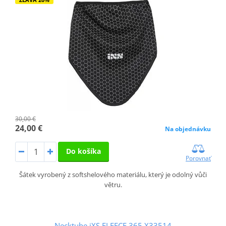
30,00 €
24,00 €
Na objednávku
Do košíka
Porovnať
Šátek vyrobený z softshelového materiálu, který je odolný vůči
větru.
Necktube iXS FLEECE 365 X33514