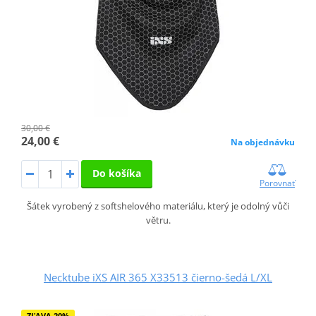
30,00 €
24,00 €
Na objednávku
Do košíka
Porovnať
Šátek vyrobený z softshelového materiálu, který je odolný vůči
větru.
Necktube iXS AIR 365 X33513 čierno-šedá L/XL
ZĽAVA 20%