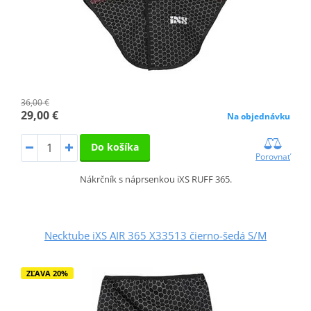
36,00 €
29,00 €
Na objednávku
Do košíka
Porovnať
Nákrčník s náprsenkou iXS RUFF 365.
Necktube iXS AIR 365 X33513 čierno-šedá S/M
ZĽAVA 20%