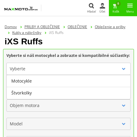
0
Hľadať
Účet
Košík
Menu
Hľadať
Domov
PRILBY A OBLEČENIE
OBLEČENIE
Oblečenie a prilby
Kukly a nákrčníky
iXS Ruffs
iXS Ruffs
Vyberte si náš motocykel a zobrazte si kompatibilné súčiastky:
Vyberte
Motocykle
Značka
Štvorkolky
Objem motora
Model