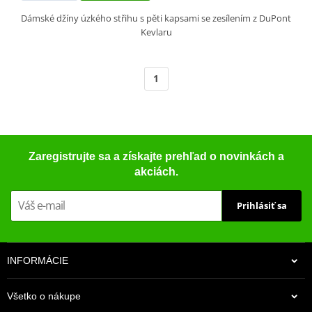
Dámské džíny úzkého střihu s pěti kapsami se zesílením z DuPont
Kevlaru
1
Zaregistrujte sa a získajte prehľad o novinkách a
akciách.
Prihlásiť sa
INFORMÁCIE
Všetko o nákupe