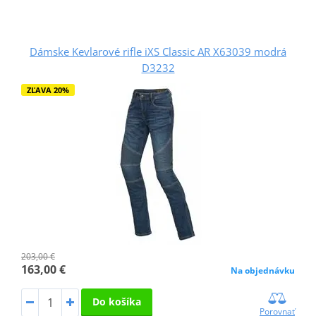
Dámske Kevlarové rifle iXS Classic AR X63039 modrá
D3232
ZĽAVA 20%
203,00 €
163,00 €
Na objednávku
Do košíka
Porovnať