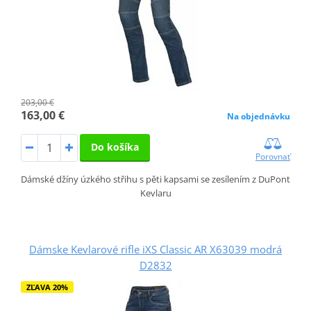
203,00 €
163,00 €
Na objednávku
Do košíka
Porovnať
Dámské džíny úzkého střihu s pěti kapsami se zesílením z DuPont
Kevlaru
Dámske Kevlarové rifle iXS Classic AR X63039 modrá
D2832
ZĽAVA 20%