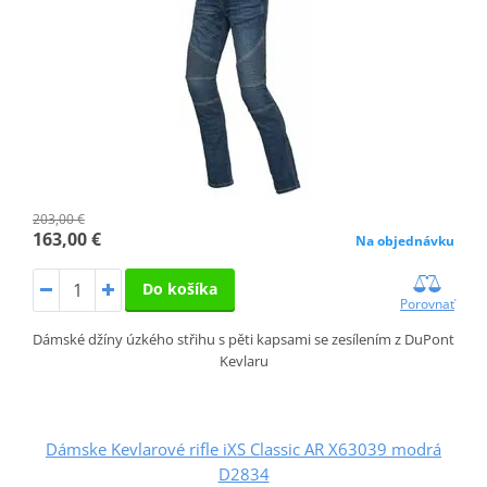
203,00 €
163,00 €
Na objednávku
Do košíka
Porovnať
Dámské džíny úzkého střihu s pěti kapsami se zesílením z DuPont
Kevlaru
Dámske Kevlarové rifle iXS Classic AR X63039 modrá
D2834