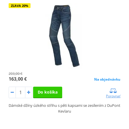
ZĽAVA 20%
203,00 €
163,00 €
Na objednávku
Do košíka
Porovnať
Dámské džíny úzkého střihu s pěti kapsami se zesílením z DuPont
Kevlaru