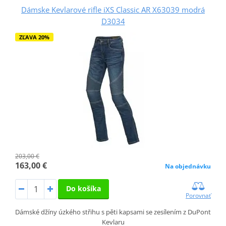
Dámske Kevlarové rifle iXS Classic AR X63039 modrá
D3034
ZĽAVA 20%
203,00 €
163,00 €
Na objednávku
Do košíka
Porovnať
Dámské džíny úzkého střihu s pěti kapsami se zesílením z DuPont
Kevlaru