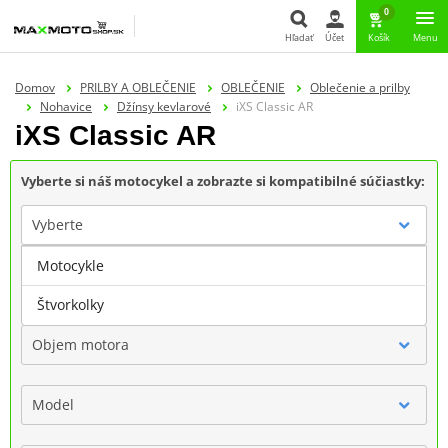
0
Hľadať
Účet
Košík
Menu
Hľadať
Domov
PRILBY A OBLEČENIE
OBLEČENIE
Oblečenie a prilby
Nohavice
Džínsy kevlarové
iXS Classic AR
iXS Classic AR
Vyberte si náš motocykel a zobrazte si kompatibilné súčiastky:
Vyberte
Motocykle
Značka
Štvorkolky
Objem motora
Model