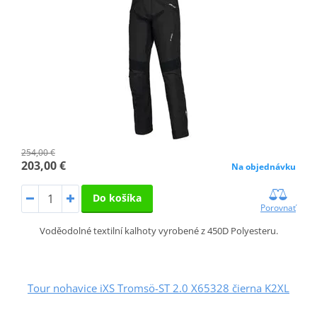
254,00 €
203,00 €
Na objednávku
Do košíka
Porovnať
Voděodolné textilní kalhoty vyrobené z 450D Polyesteru.
Tour nohavice iXS Tromsö-ST 2.0 X65328 čierna K2XL