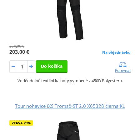
254,00 €
203,00 €
Na objednávku
Do košíka
Porovnať
Voděodolné textilní kalhoty vyrobené z 450D Polyesteru.
Tour nohavice iXS Tromsö-ST 2.0 X65328 čierna KL
ZĽAVA 20%