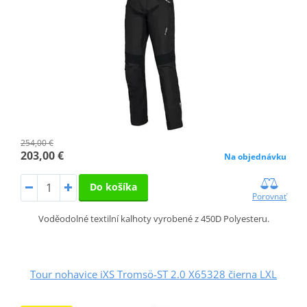
254,00 €
203,00 €
Na objednávku
Do košíka
Porovnať
Voděodolné textilní kalhoty vyrobené z 450D Polyesteru.
Tour nohavice iXS Tromsö-ST 2.0 X65328 čierna LXL