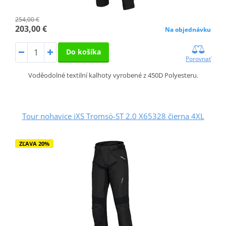
254,00 €
203,00 €
Na objednávku
Do košíka
Porovnať
Voděodolné textilní kalhoty vyrobené z 450D Polyesteru.
Tour nohavice iXS Tromsö-ST 2.0 X65328 čierna 4XL
ZĽAVA 20%