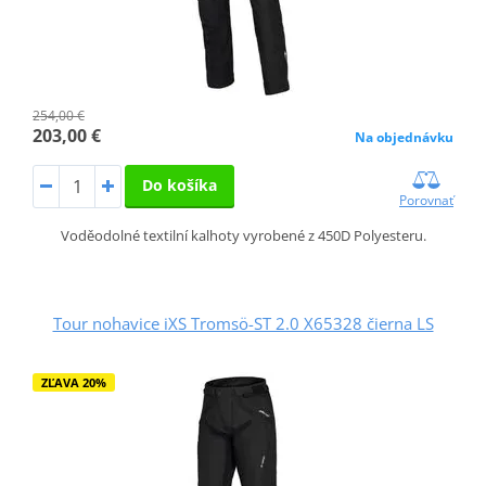
254,00 €
203,00 €
Na objednávku
Do košíka
Porovnať
Voděodolné textilní kalhoty vyrobené z 450D Polyesteru.
Tour nohavice iXS Tromsö-ST 2.0 X65328 čierna LS
ZĽAVA 20%