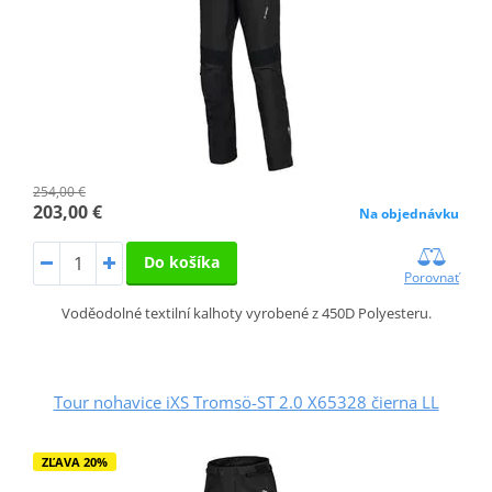
254,00 €
203,00 €
Na objednávku
Do košíka
Porovnať
Voděodolné textilní kalhoty vyrobené z 450D Polyesteru.
Tour nohavice iXS Tromsö-ST 2.0 X65328 čierna LL
ZĽAVA 20%