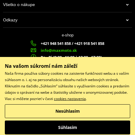
Všetko o nákupe
Odkazy
e-shop
+421 948 541 858 / +421 918 541 858
info@maxmoto.sk
Po - Pi (8:00 - 11:00 | 12:00 - 17:00)
MA
X
MOTO s.r.o.
Na vašom súkromí nám záleží
Slovenských dobrovoľníkov 1439
Naša firma používa súbory cookies na zaistenie funkčnosti webu a s vaším
022 01 Čadca
súhlasom o. i. aj na personalizáciu obsahu našich webových stránok.
Kliknutím na tlačidlo „Súhlasím“ súhlasíte s využívaním cookies a predaním
údajov o správaní na webe a štatistiky uložene v anonymizovanej podobe.
Viac si môžete pozrieť v časti
cookies nastavenia
.
Facebook
Nesúhlasím
Copyright © 2026 www.maxmotoshop.sk
Všetky práva vyhradené
Súhlasím
Prepnúť na klasickú verziu