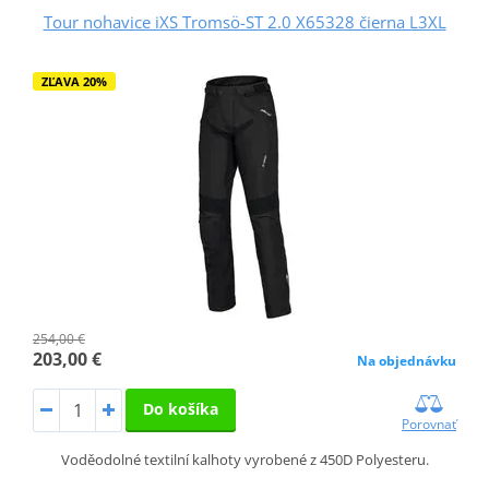
Tour nohavice iXS Tromsö-ST 2.0 X65328 čierna L3XL
ZĽAVA 20%
254,00 €
203,00 €
Na objednávku
Do košíka
Porovnať
Voděodolné textilní kalhoty vyrobené z 450D Polyesteru.