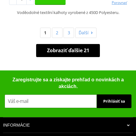
Porovnať
Voděodolné textilní kalhoty vyrobené z 450D Polyesteru.
1
2
3
Ďalší
Zobraziť ďalšie 21
Zaregistrujte sa a získajte prehľad o novinkách a
akciách.
Prihlásiť sa
INFORMÁCIE