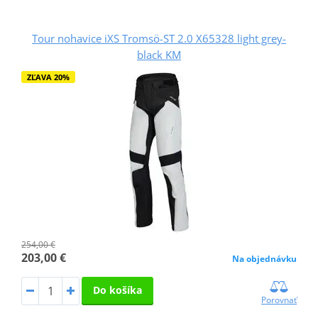
Tour nohavice iXS Tromsö-ST 2.0 X65328 light grey-
black KM
ZĽAVA 20%
254,00 €
203,00 €
Na objednávku
Do košíka
Porovnať