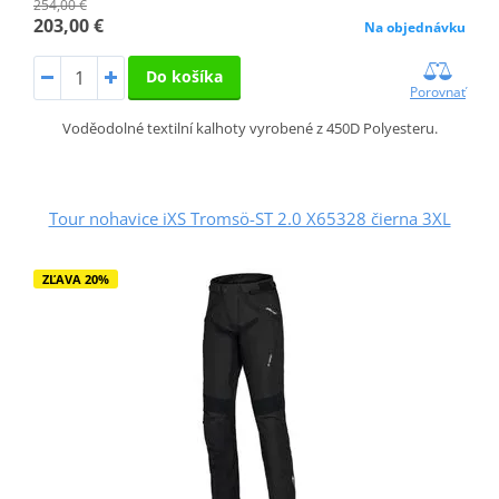
254,00 €
203,00 €
Na objednávku
Do košíka
Porovnať
Voděodolné textilní kalhoty vyrobené z 450D Polyesteru.
Tour nohavice iXS Tromsö-ST 2.0 X65328 čierna 3XL
ZĽAVA 20%