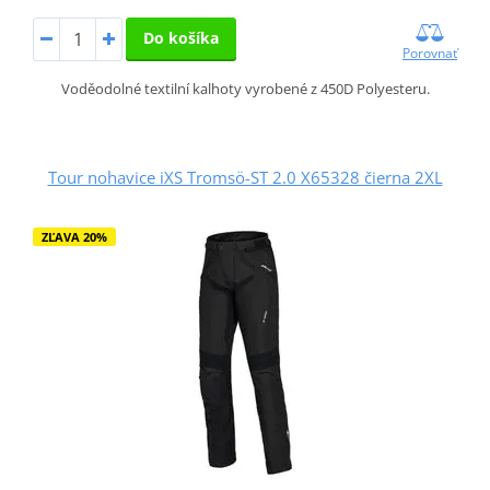
Do košíka
Porovnať
Voděodolné textilní kalhoty vyrobené z 450D Polyesteru.
Tour nohavice iXS Tromsö-ST 2.0 X65328 čierna 2XL
ZĽAVA 20%