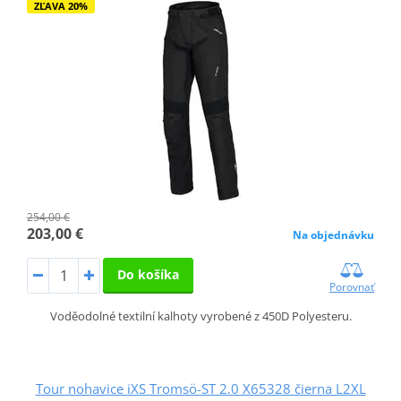
ZĽAVA 20%
254,00 €
203,00 €
Na objednávku
Do košíka
Porovnať
Voděodolné textilní kalhoty vyrobené z 450D Polyesteru.
Tour nohavice iXS Tromsö-ST 2.0 X65328 čierna L2XL