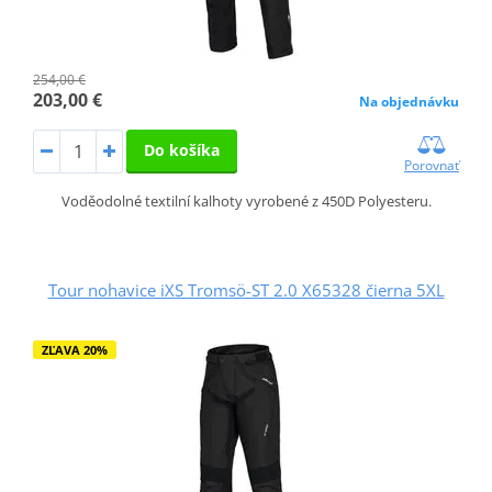
254,00 €
203,00 €
Na objednávku
Do košíka
Porovnať
Voděodolné textilní kalhoty vyrobené z 450D Polyesteru.
Tour nohavice iXS Tromsö-ST 2.0 X65328 čierna 5XL
ZĽAVA 20%