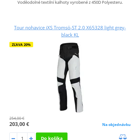
Voděodolné textilní kalhoty vyrobené z 450D Polyesteru.
Tour nohavice iXS Tromsö-ST 2.0 X65328 light grey-
black KL
ZĽAVA 20%
254,00 €
203,00 €
Na objednávku
Do košíka