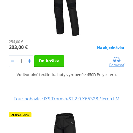
254,00 €
203,00 €
Na objednávku
Do košíka
Porovnať
Voděodolné textilní kalhoty vyrobené z 450D Polyesteru.
Tour nohavice iXS Tromsö-ST 2.0 X65328 čierna LM
ZĽAVA 20%