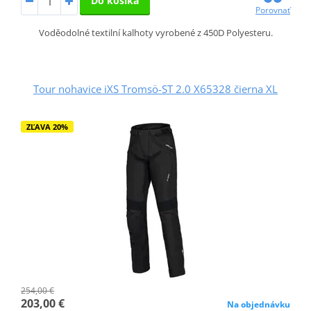
Do košíka
Porovnať
Voděodolné textilní kalhoty vyrobené z 450D Polyesteru.
Tour nohavice iXS Tromsö-ST 2.0 X65328 čierna XL
ZĽAVA 20%
254,00 €
203,00 €
Na objednávku