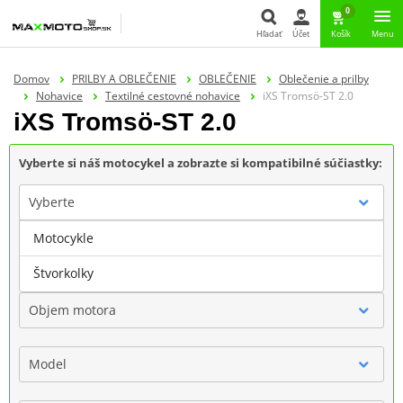
0
Hľadať
Účet
Košík
Menu
Hľadať
Domov
PRILBY A OBLEČENIE
OBLEČENIE
Oblečenie a prilby
Nohavice
Textilné cestovné nohavice
iXS Tromsö-ST 2.0
iXS Tromsö-ST 2.0
Vyberte si náš motocykel a zobrazte si kompatibilné súčiastky:
Vyberte
Motocykle
Značka
Štvorkolky
Objem motora
Model