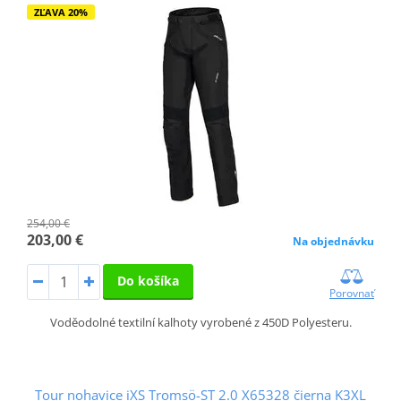
ZĽAVA 20%
254,00 €
203,00 €
Na objednávku
Do košíka
Porovnať
Voděodolné textilní kalhoty vyrobené z 450D Polyesteru.
Tour nohavice iXS Tromsö-ST 2.0 X65328 čierna K3XL