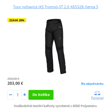
Tour nohavice iXS Tromsö-ST 2.0 X65328 čierna S
ZĽAVA 20%
254,00 €
203,00 €
Na objednávku
Do košíka
Porovnať
Voděodolné textilní kalhoty vyrobené z 450D Polyesteru.