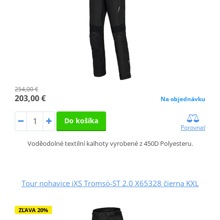
254,00 €
203,00 €
Na objednávku
Do košíka
Porovnať
Voděodolné textilní kalhoty vyrobené z 450D Polyesteru.
Tour nohavice iXS Tromsö-ST 2.0 X65328 čierna KXL
ZĽAVA 20%