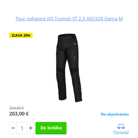
Tour nohavice iXS Tromsö-ST 2.0 X65328 čierna M
ZĽAVA 20%
254,00 €
203,00 €
Na objednávku
Do košíka
Porovnať