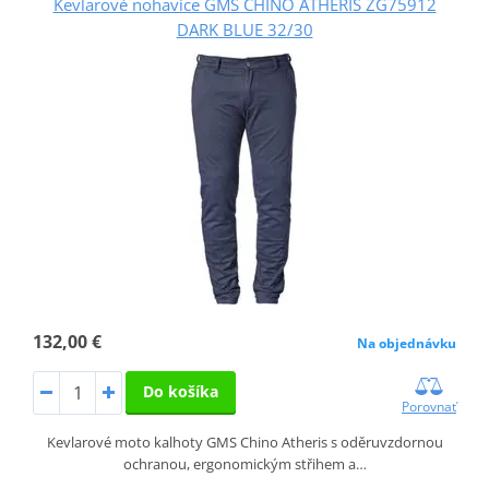
Kevlarové nohavice GMS CHINO ATHERIS ZG75912
DARK BLUE 32/30
132,00 €
Na objednávku
Do košíka
Porovnať
Kevlarové moto kalhoty GMS Chino Atheris s oděruvzdornou
ochranou, ergonomickým střihem a…