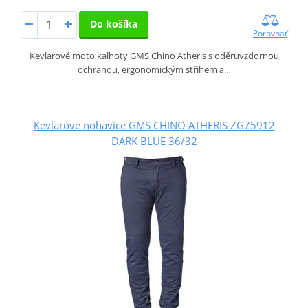
Do košíka
Porovnať
Kevlarové moto kalhoty GMS Chino Atheris s oděruvzdornou
ochranou, ergonomickým střihem a…
Kevlarové nohavice GMS CHINO ATHERIS ZG75912
DARK BLUE 36/32