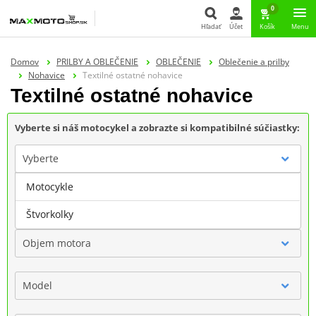
0
Hľadať
Účet
Košík
Menu
Hľadať
Domov
PRILBY A OBLEČENIE
OBLEČENIE
Oblečenie a prilby
Nohavice
Textilné ostatné nohavice
Textilné ostatné nohavice
Vyberte si náš motocykel a zobrazte si kompatibilné súčiastky:
Vyberte
Motocykle
Značka
Štvorkolky
Objem motora
Model