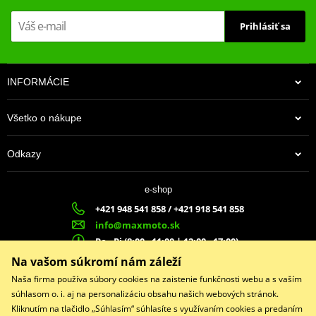
Prihlásiť sa
INFORMÁCIE
Všetko o nákupe
Odkazy
e-shop
+421 948 541 858 / +421 918 541 858
info@maxmoto.sk
Po - Pi (8:00 - 11:00 | 12:00 - 17:00)
MA
X
MOTO s.r.o.
Na vašom súkromí nám záleží
Slovenských dobrovoľníkov 1439
Naša firma používa súbory cookies na zaistenie funkčnosti webu a s vaším
022 01 Čadca
súhlasom o. i. aj na personalizáciu obsahu našich webových stránok.
Kliknutím na tlačidlo „Súhlasím“ súhlasíte s využívaním cookies a predaním