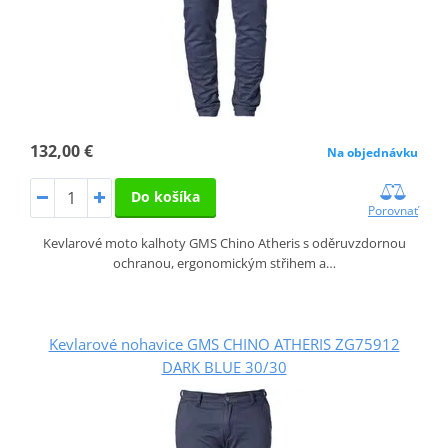
132,00 €
Na objednávku
Do košíka
Porovnať
Kevlarové moto kalhoty GMS Chino Atheris s oděruvzdornou
ochranou, ergonomickým střihem a…
Kevlarové nohavice GMS CHINO ATHERIS ZG75912
DARK BLUE 30/30