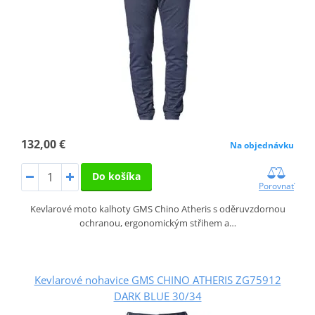
132,00 €
Na objednávku
Do košíka
Porovnať
Kevlarové moto kalhoty GMS Chino Atheris s oděruvzdornou
ochranou, ergonomickým střihem a…
Kevlarové nohavice GMS CHINO ATHERIS ZG75912
DARK BLUE 30/34