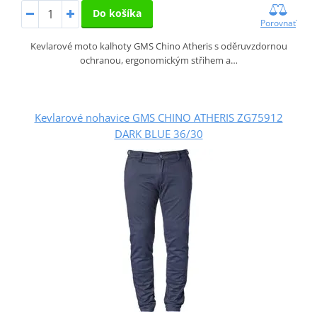
Do košíka
Porovnať
Kevlarové moto kalhoty GMS Chino Atheris s oděruvzdornou
ochranou, ergonomickým střihem a…
Kevlarové nohavice GMS CHINO ATHERIS ZG75912
DARK BLUE 36/30