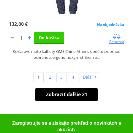
132,00 €
Na objednávku
Do košíka
Porovnať
Kevlarové moto kalhoty GMS Chino Atheris s oděruvzdornou
ochranou, ergonomickým střihem a…
1
2
3
4
Ďalší
Zobraziť ďalšie 21
Zaregistrujte sa a získajte prehľad o novinkách a
akciách.