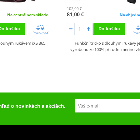
102,00 €
81,00 €
Na centrálnom sklade
Na objedn
Do košíka
Do košíka
Porovnať
Por
dlouhým rukávem iXS 365.
Funkční tričko s dlouhými rukávy j
vyrobeno ze 100% přírodní merino vl
ehľad o novinkách a akciách.