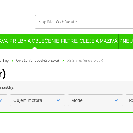
AVA
PRILBY A OBLEČENIE
FILTRE, OLEJE A MAZIVÁ
PNEU
prilby
Oblečenie (spodná vrstva)
iXS Shirts (underwear)
r)
čiastky:
Objem motora
Model
R