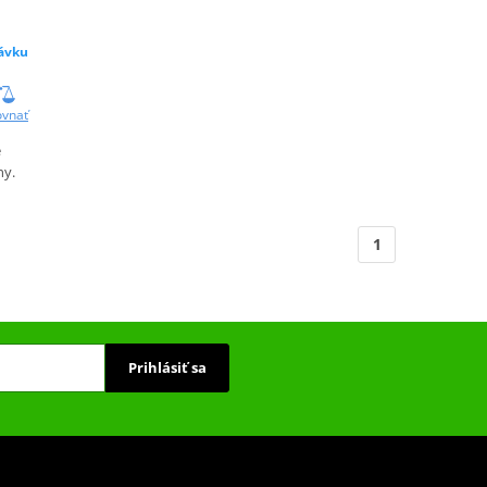
ávku
ovnať
e
ny.
1
Prihlásiť sa