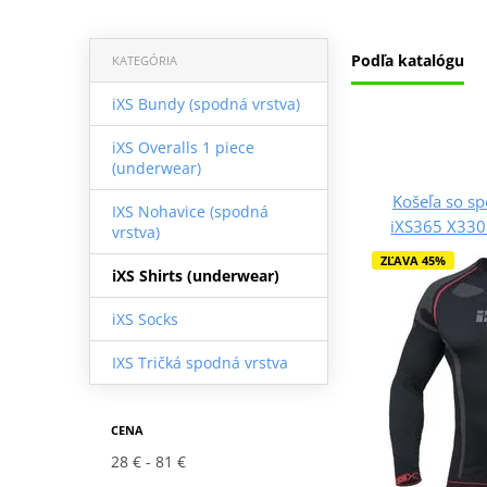
Podľa katalógu
KATEGÓRIA
iXS Bundy (spodná vrstva)
iXS Overalls 1 piece
(underwear)
Košeľa so s
IXS Nohavice (spodná
iXS365 X330
vrstva)
ZĽAVA 45%
iXS Shirts (underwear)
iXS Socks
IXS Tričká spodná vrstva
CENA
28 €
81 €