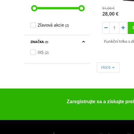
51,00 €
28,00 €
Zľavová akcie
(2)
Funkční triko s 
ZNAČKA
(1)
iXS
(2)
Hore
Zaregistrujte sa a získajte pr