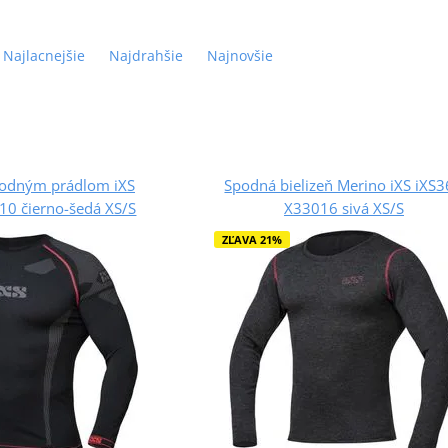
Najlacnejšie
Najdrahšie
Najnovšie
podným prádlom iXS
Spodná bielizeň Merino iXS iXS
10 čierno-šedá XS/S
X33016 sivá XS/S
ZĽAVA 21%