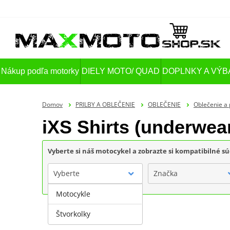
Nákup podľa motorky
DIELY MOTO/ QUAD
DOPLNKY A VÝB
Domov
PRILBY A OBLEČENIE
OBLEČENIE
Oblečenie a 
iXS Shirts (underwea
Vyberte si náš motocykel a zobrazte si kompatibilné sú
Vyberte
Značka
Motocykle
Štvorkolky