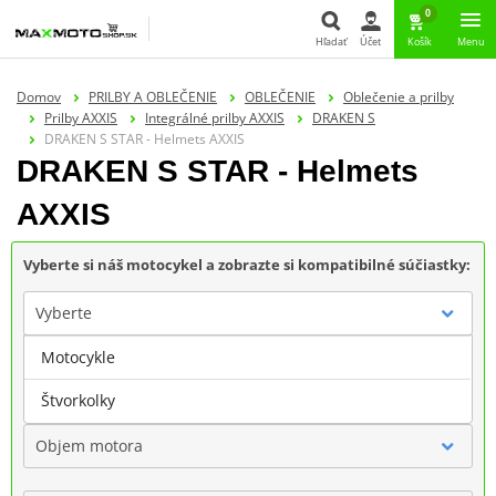
0
Hľadať
Účet
Košík
Menu
Hľadať
Domov
PRILBY A OBLEČENIE
OBLEČENIE
Oblečenie a prilby
Prilby AXXIS
Integrálné prilby AXXIS
DRAKEN S
DRAKEN S STAR - Helmets AXXIS
DRAKEN S STAR - Helmets
AXXIS
Vyberte si náš motocykel a zobrazte si kompatibilné súčiastky:
Vyberte
Motocykle
Značka
Štvorkolky
Objem motora