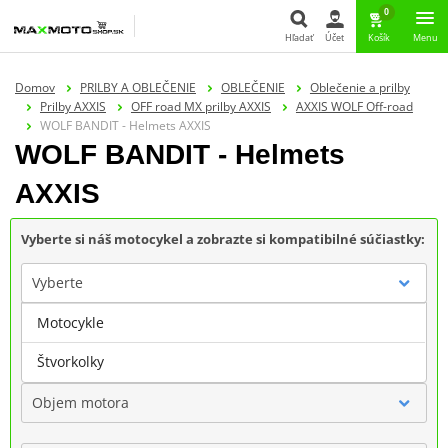
0
Hľadať
Účet
Košík
Menu
Hľadať
Domov
PRILBY A OBLEČENIE
OBLEČENIE
Oblečenie a prilby
Prilby AXXIS
OFF road MX prilby AXXIS
AXXIS WOLF Off-road
WOLF BANDIT - Helmets AXXIS
WOLF BANDIT - Helmets
AXXIS
Vyberte si náš motocykel a zobrazte si kompatibilné súčiastky:
Vyberte
Motocykle
Značka
Štvorkolky
Objem motora