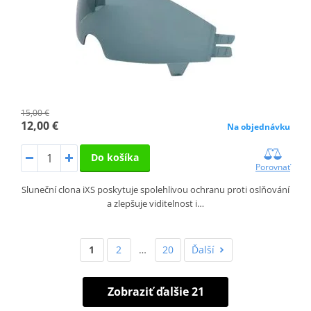
15,00 €
12,00 €
Na objednávku
Do košíka
Porovnať
Sluneční clona iXS poskytuje spolehlivou ochranu proti oslňování
a zlepšuje viditelnost i…
1
2
…
20
Ďalší
Zobraziť ďalšie 21