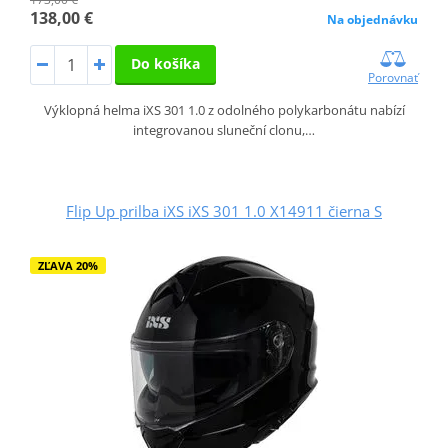
138,00 €
Na objednávku
Do košíka
Porovnať
Výklopná helma iXS 301 1.0 z odolného polykarbonátu nabízí
integrovanou sluneční clonu,…
Flip Up prilba iXS iXS 301 1.0 X14911 čierna S
ZĽAVA 20%