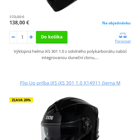
173,00 €
138,00 €
Na objednávku
Do košíka
Porovnať
Výklopná helma iXS 301 1.0 z odolného polykarbonátu nabízí
integrovanou sluneční clonu,…
Flip Up prilba iXS iXS 301 1.0 X14911 čierna M
ZĽAVA 20%