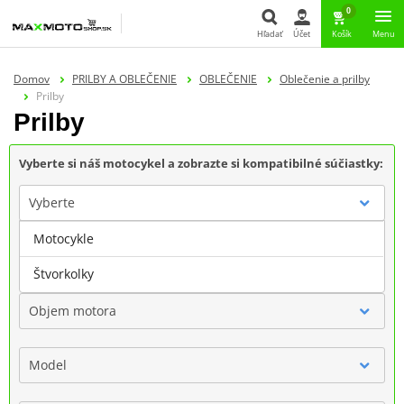
0
Hľadať
Účet
Košík
Menu
Hľadať
Domov
PRILBY A OBLEČENIE
OBLEČENIE
Oblečenie a prilby
Prilby
Prilby
Vyberte si náš motocykel a zobrazte si kompatibilné súčiastky:
Vyberte
Motocykle
Značka
Štvorkolky
Objem motora
Model