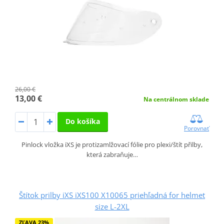
26,00 €
13,00 €
Na centrálnom sklade
Do košíka
Porovnať
Pinlock vložka iXS je protizamlžovací fólie pro plexi/štít přilby,
která zabraňuje…
Štítok prilby iXS iXS100 X10065 priehľadná for helmet
size L-2XL
ZĽAVA 23%