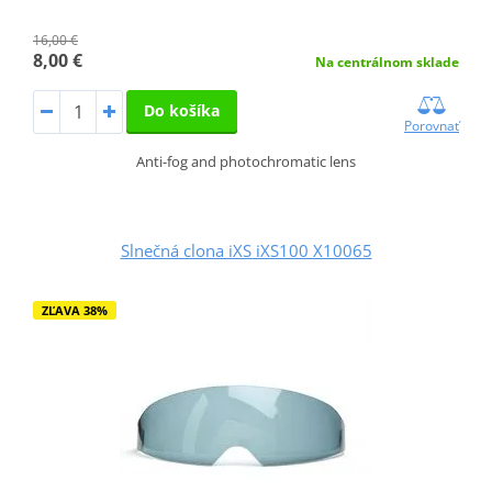
16,00 €
8,00 €
Na centrálnom sklade
Do košíka
Porovnať
Anti-fog and photochromatic lens
Slnečná clona iXS iXS100 X10065
ZĽAVA 38%