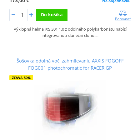
173,00 €
Na objednávku
Do košíka
Porovnať
Výklopná helma iXS 301 1.0 z odolného polykarbonátu nabízí
integrovanou sluneční clonu,…
Šošovka odolná voči zahmlievaniu AXXIS FOGOFF
FOG001 photochromatic for RACER GP
ZĽAVA 50%