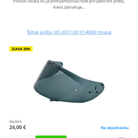
Pinlock vložka iXS je protizamlžovací fólie pro plexi/štít přilby,
která zabraňuje…
Štítok prilby iXS iXS1100 X14069 tmavá
ZĽAVA 20%
30,00 €
24,00 €
Na objednávku