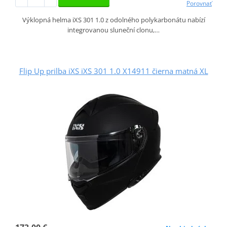
Porovnať
Výklopná helma iXS 301 1.0 z odolného polykarbonátu nabízí
integrovanou sluneční clonu,…
Flip Up prilba iXS iXS 301 1.0 X14911 čierna matná XL