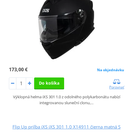
173,00 €
Na objednávku
Do košíka
Porovnať
Výklopná helma iXS 301 1.0 z odolného polykarbonátu nabízí
integrovanou sluneční clonu,…
Flip Up prilba iXS iXS 301 1.0 X14911 čierna matná S