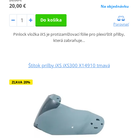
26,00 €
20,00 €
Na objednávku
Do košíka
Porovnať
Pinlock vložka iXS je protizamlžovací fólie pro plexi/štít přilby,
která zabraňuje…
Štítok prilby iXS iXS300 X14910 tmavá
ZĽAVA 20%