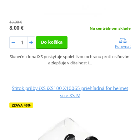
13,00 €
8,00 €
Na centrálnom sklade
Do košíka
Porovnať
Sluneční clona iXS poskytuje spolehlivou ochranu proti oslňování
a zlepšuje viditelnost i…
Štítok prilby iXS iXS100 X10065 priehľadná for helmet
size XS-M
ZĽAVA 46%