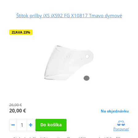
Štítok prilby iXS iXS92 FG X10817 Tmavo dymové
ZĽAVA 23%
26,00 €
20,00 €
Na objednávku
Do košíka
Porovnať