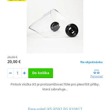
26,00 €
20,00 €
Na objednávku
Do košíka
Porovnať
Pinlock vložka iXS je protizamlžovací fólie pro plexi/štít přilby,
která zabraňuje…
Pare-soleil iXS iXS92 FG X10817