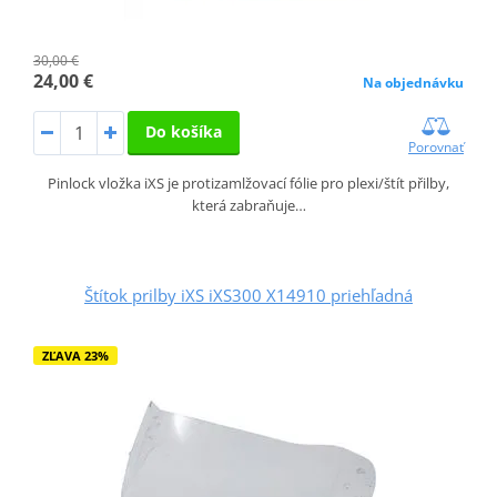
30,00 €
24,00 €
Na objednávku
Do košíka
Porovnať
Pinlock vložka iXS je protizamlžovací fólie pro plexi/štít přilby,
která zabraňuje…
Štítok prilby iXS iXS300 X14910 priehľadná
ZĽAVA 23%