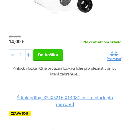
26,00 €
14,00 €
Na centrálnom sklade
Do košíka
Porovnať
Pinlock vložka iXS je protizamlžovací fólie pro plexi/štít přilby,
která zabraňuje…
Štítok prilby iXS iXS216 X14081 incl. pinlock pin
mirrored
ZĽAVA 50%