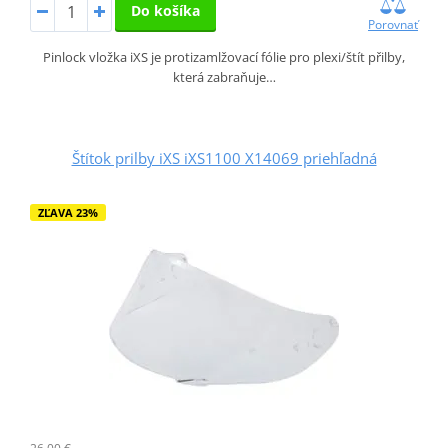
Do košíka
Porovnať
Pinlock vložka iXS je protizamlžovací fólie pro plexi/štít přilby,
která zabraňuje…
Štítok prilby iXS iXS1100 X14069 priehľadná
ZĽAVA 23%