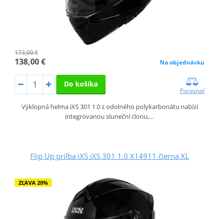
173,00 €
138,00 €
Na objednávku
Do košíka
Porovnať
Výklopná helma iXS 301 1.0 z odolného polykarbonátu nabízí
integrovanou sluneční clonu,…
Flip Up prilba iXS iXS 301 1.0 X14911 čierna XL
ZĽAVA 20%