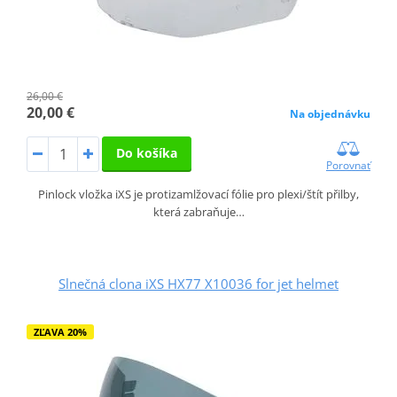
26,00 €
20,00 €
Na objednávku
Do košíka
Porovnať
Pinlock vložka iXS je protizamlžovací fólie pro plexi/štít přilby,
která zabraňuje…
Slnečná clona iXS HX77 X10036 for jet helmet
ZĽAVA 20%