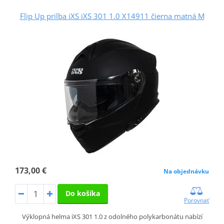
Flip Up prilba iXS iXS 301 1.0 X14911 čierna matná M
173,00 €
Na objednávku
Do košíka
Porovnať
Výklopná helma iXS 301 1.0 z odolného polykarbonátu nabízí