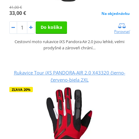
41,00 €
33,00 €
Na objednávku
Do košíka
Porovnať
Cestovní moto rukavice iXS Pandora Air 2.0 jsou lehké, velmi
prodyšné a zároveň chrání…
Rukavice Tour iXS PANDORA-AIR 2.0 X43320 čierno-
červeno-biela 2XL
ZĽAVA 20%