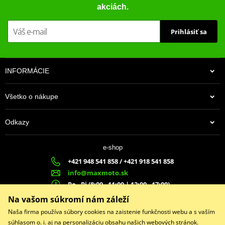
akciách.
Prihlásiť sa
INFORMÁCIE
Všetko o nákupe
Odkazy
e-shop
+421 948 541 858 / +421 918 541 858
info@maxmoto.sk
Po - Pi (8:00 - 11:00 | 12:00 - 17:00)
MA
X
MOTO s.r.o.
Na vašom súkromí nám záleží
Slovenských dobrovoľníkov 1439
Naša firma používa súbory cookies na zaistenie funkčnosti webu a s vaším
022 01 Čadca
súhlasom o. i. aj na personalizáciu obsahu našich webových stránok.