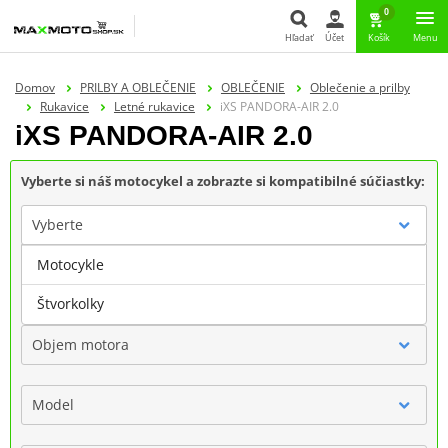
0
Hľadať
Účet
Košík
Menu
Hľadať
Domov
PRILBY A OBLEČENIE
OBLEČENIE
Oblečenie a prilby
Rukavice
Letné rukavice
iXS PANDORA-AIR 2.0
iXS PANDORA-AIR 2.0
Vyberte si náš motocykel a zobrazte si kompatibilné súčiastky:
Vyberte
Motocykle
Značka
Štvorkolky
Objem motora
Model