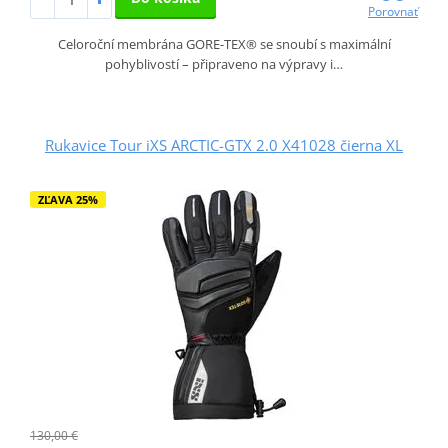
Porovnať
Celoroční membrána GORE-TEX® se snoubí s maximální
pohyblivostí – připraveno na výpravy i…
Rukavice Tour iXS ARCTIC-GTX 2.0 X41028 čierna XL
ZĽAVA 25%
130,00 €