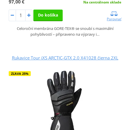
97,00 €
Na centrálnom sklade
Do košíka
Porovnať
Celoroční membrána GORE-TEX® se snoubí s maximální
pohyblivostí – připraveno na výpravy i…
Rukavice Tour iXS ARCTIC-GTX 2.0 X41028 čierna 2XL
ZĽAVA 25%