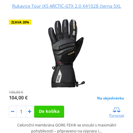
Rukavice Tour iXS ARCTIC-GTX 2.0 X41028 čierna 5XL
ZĽAVA 20%
130,00 €
104,00 €
Na objednávku
Do košíka
Porovnať
Celoroční membrána GORE-TEX® se snoubí s maximální
pohyblivostí – připraveno na výpravy i…