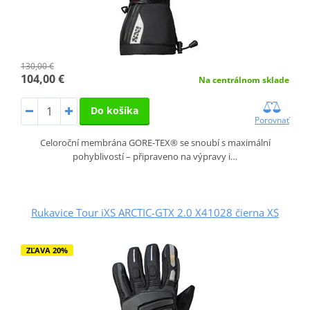
130,00 €
104,00 €
Na centrálnom sklade
Do košíka
Porovnať
Celoroční membrána GORE-TEX® se snoubí s maximální
pohyblivostí – připraveno na výpravy i…
Rukavice Tour iXS ARCTIC-GTX 2.0 X41028 čierna XS
ZĽAVA 20%