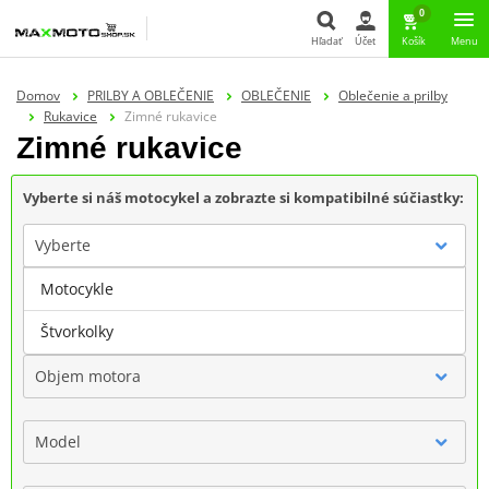
0
Hľadať
Účet
Košík
Menu
Hľadať
Domov
PRILBY A OBLEČENIE
OBLEČENIE
Oblečenie a prilby
Rukavice
Zimné rukavice
Zimné rukavice
Vyberte si náš motocykel a zobrazte si kompatibilné súčiastky:
Vyberte
Motocykle
Značka
Štvorkolky
Objem motora
Model