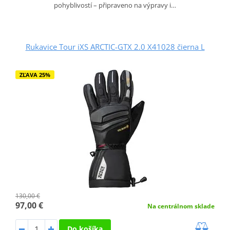
pohyblivostí – připraveno na výpravy i…
Rukavice Tour iXS ARCTIC-GTX 2.0 X41028 čierna L
ZĽAVA 25%
130,00 €
97,00 €
Na centrálnom sklade
Do košíka