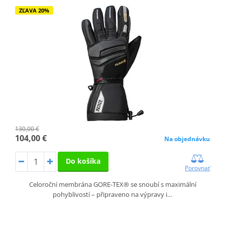
ZĽAVA 20%
130,00 €
104,00 €
Na objednávku
Do košíka
Porovnať
Celoroční membrána GORE-TEX® se snoubí s maximální
pohyblivostí – připraveno na výpravy i…