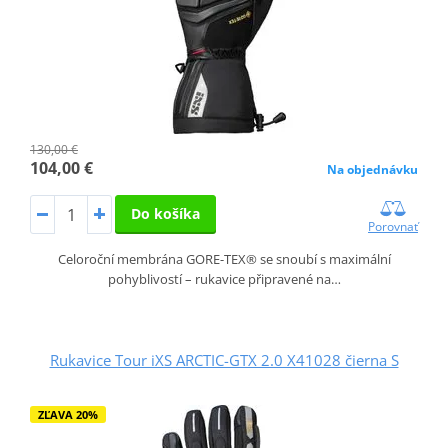
130,00 €
104,00 €
Na objednávku
Do košíka
Porovnať
Celoroční membrána GORE-TEX® se snoubí s maximální
pohyblivostí – rukavice připravené na…
Rukavice Tour iXS ARCTIC-GTX 2.0 X41028 čierna S
ZĽAVA 20%