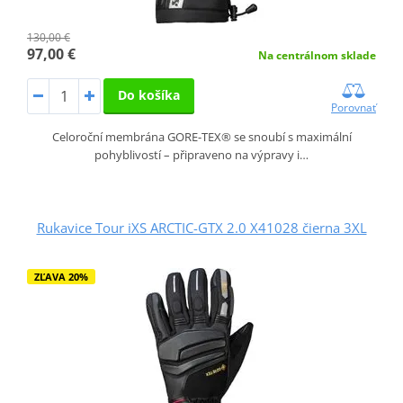
130,00 €
97,00 €
Na centrálnom sklade
Do košíka
Porovnať
Celoroční membrána GORE-TEX® se snoubí s maximální
pohyblivostí – připraveno na výpravy i…
Rukavice Tour iXS ARCTIC-GTX 2.0 X41028 čierna 3XL
ZĽAVA 20%