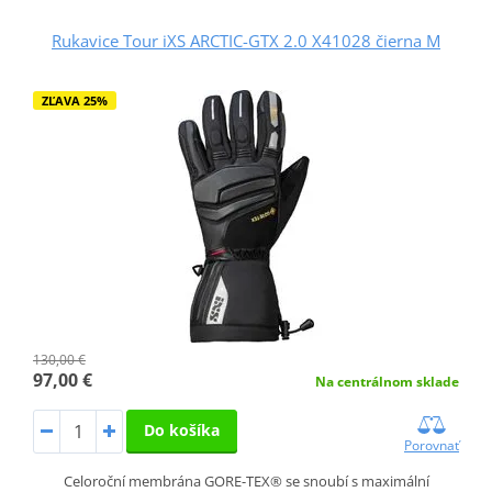
Rukavice Tour iXS ARCTIC-GTX 2.0 X41028 čierna M
ZĽAVA 25%
130,00 €
97,00 €
Na centrálnom sklade
Do košíka
Porovnať
Celoroční membrána GORE-TEX® se snoubí s maximální