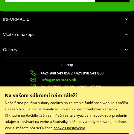
INFORMÁCIE
Všetko o nákupe
Odkazy
e-shop
+421 948 541 858 / +421 918 541 858
info@maxmoto.sk
Po - Pi (8:00 - 11:00 | 12:00 - 17:00)
MA
X
MOTO s.r.o.
Na vašom súkromí nám záleží
Slovenských dobrovoľníkov 1439
Naša firma používa súbory cookies na zaistenie funkčnosti webu a s vaším
022 01 Čadca
súhlasom o. i. aj na personalizáciu obsahu našich webových stránok.
Kliknutím na tlačidlo „Súhlasím“ súhlasíte s využívaním cookies a predaním
údajov o správaní na webe a štatistiky uložene v anonymizovanej podobe.
Viac si môžete pozrieť v časti
cookies nastavenia
.
Facebook