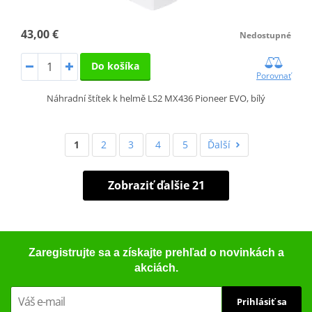
43,00 €
Nedostupné
Do košíka
Porovnať
Náhradní štítek k helmě LS2 MX436 Pioneer EVO, bílý
1
2
3
4
5
Ďalší
Zobraziť ďalšie 21
Zaregistrujte sa a získajte prehľad o novinkách a
akciách.
Prihlásiť sa