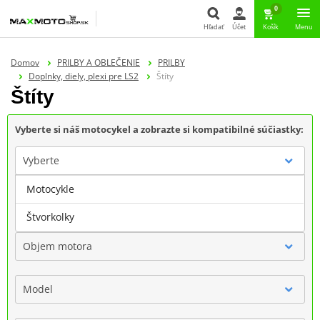
0
Hľadať
Účet
Košík
Menu
Hľadať
Domov
PRILBY A OBLEČENIE
PRILBY
Doplnky, diely, plexi pre LS2
Štíty
Štíty
Vyberte si náš motocykel a zobrazte si kompatibilné súčiastky:
Vyberte
Motocykle
Značka
Štvorkolky
Objem motora
Model