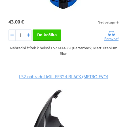
43,00 €
Nedostupné
Do košíka
Porovnať
Náhradní štítek k helmě LS2 MX436 Quarterback, Matt Titanium
Blue
LS2 náhradní kšilt FF324 BLACK (METRO EVO)