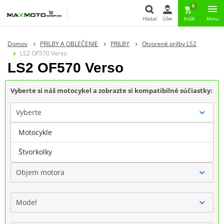
0
Hľadať
Účet
Košík
Menu
Hľadať
Domov
PRILBY A OBLEČENIE
PRILBY
Otvorené prilby LS2
LS2 OF570 Verso
LS2 OF570 Verso
Vyberte si náš motocykel a zobrazte si kompatibilné súčiastky:
Vyberte
Motocykle
Značka
Štvorkolky
Objem motora
Model