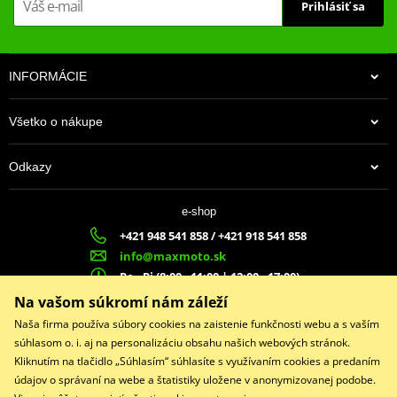
Prihlásiť sa
INFORMÁCIE
Všetko o nákupe
Odkazy
e-shop
+421 948 541 858 / +421 918 541 858
info@maxmoto.sk
Po - Pi (8:00 - 11:00 | 12:00 - 17:00)
MA
X
MOTO s.r.o.
Na vašom súkromí nám záleží
Slovenských dobrovoľníkov 1439
Naša firma používa súbory cookies na zaistenie funkčnosti webu a s vaším
022 01 Čadca
súhlasom o. i. aj na personalizáciu obsahu našich webových stránok.
Kliknutím na tlačidlo „Súhlasím“ súhlasíte s využívaním cookies a predaním
údajov o správaní na webe a štatistiky uložene v anonymizovanej podobe.