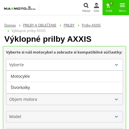
0
Hľadať
Účet
Košík
Menu
Hľadať
Domov
PRILBY A OBLEČENIE
PRILBY
Prilby AXXIS
Výklopné prilby AXXIS
Výklopné prilby AXXIS
Vyberte si náš motocykel a zobrazte si kompatibilné súčiastky:
Vyberte
Motocykle
Značka
Štvorkolky
Objem motora
Model