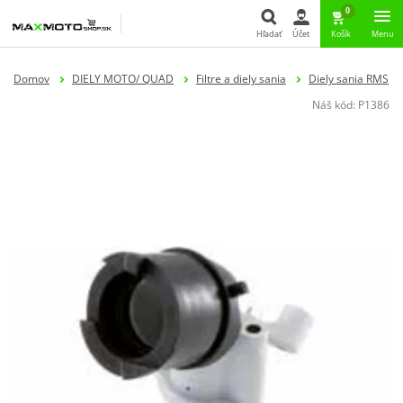
0
Hľadať
Účet
Košík
Menu
Hľadať
Domov
DIELY MOTO/ QUAD
Filtre a diely sania
Diely sania RMS
Náš kód:
P1386