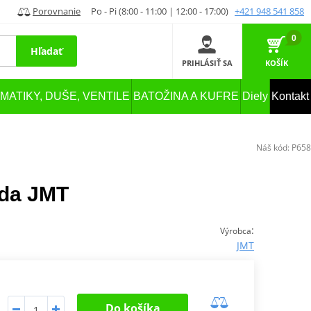
Porovnanie
Po - Pi (8:00 - 11:00 | 12:00 - 17:00)
+421 948 541 858
0
Hľadať
PRIHLÁSIŤ SA
KOŠÍK
MATIKY, DUŠE, VENTILE
BATOŽINA A KUFRE
Diely
Kontakt
Náš kód:
P658
ada JMT
:
Výrobca
JMT
Do košíka