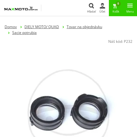
0
Hľadať
Účet
Košík
Menu
Hľadať
Domov
DIELY MOTO/ QUAD
Tovar na objednávku
Sacie potrubia
Náš kód:
P232