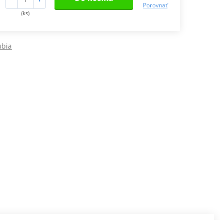
Porovnať
(ks)
ubia