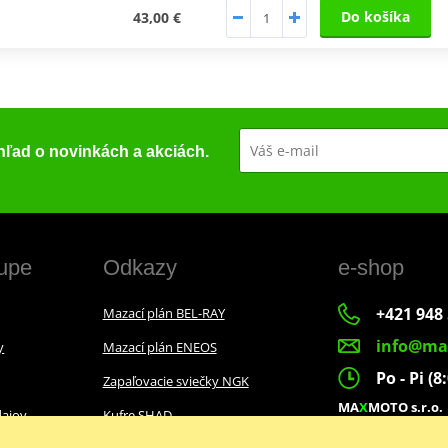
Do košíka
43,00 €
ehľad o novinkách a akciách.
upe
Odkazy
e-shop
+421 948 
Mazací plán BEL-RAY
info@ma
y
Mazací plán ENEOS
Po - Pi (8
Zapaľovacie sviečky NGK
MA
X
MOTO s.r.o.
ajov
Kufre SHAD
Slovenských dobr
022 01 Čadca