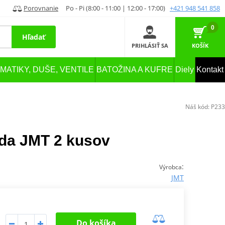
Porovnanie
Po - Pi (8:00 - 11:00 | 12:00 - 17:00)
+421 948 541 858
0
Hľadať
PRIHLÁSIŤ SA
KOŠÍK
MATIKY, DUŠE, VENTILE
BATOŽINA A KUFRE
Diely
Kontakt
Náš kód:
P233
ada JMT 2 kusov
:
Výrobca
JMT
Do košíka