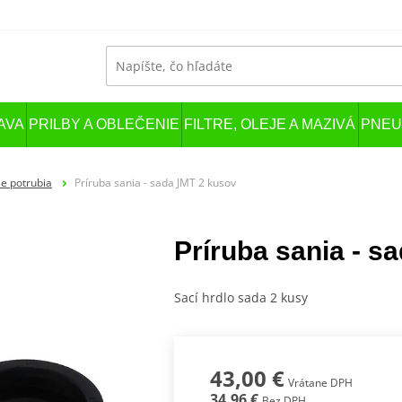
AVA
PRILBY A OBLEČENIE
FILTRE, OLEJE A MAZIVÁ
PNEU
ie potrubia
Príruba sania - sada JMT 2 kusov
Príruba sania - s
Sací hrdlo sada 2 kusy
43,00 €
Vrátane DPH
34,96 €
Bez DPH