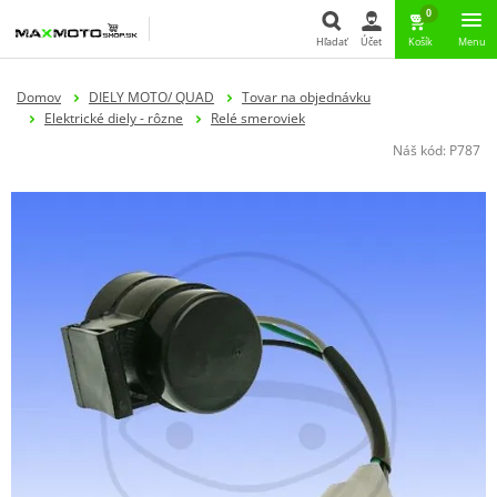
0
Hľadať
Účet
Košík
Menu
Hľadať
Domov
DIELY MOTO/ QUAD
Tovar na objednávku
Elektrické diely - rôzne
Relé smeroviek
Náš kód:
P787