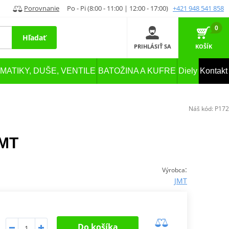
Porovnanie
Po - Pi (8:00 - 11:00 | 12:00 - 17:00)
+421 948 541 858
0
Hľadať
PRIHLÁSIŤ SA
KOŠÍK
MATIKY, DUŠE, VENTILE
BATOŽINA A KUFRE
Diely
Kontakt
Náš kód:
P172
JMT
:
Výrobca
JMT
Do košíka