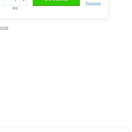
Porovnať
(ks)
viek