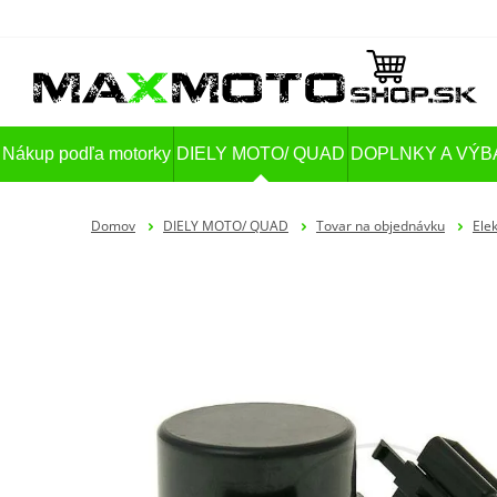
Nákup podľa motorky
DIELY MOTO/ QUAD
DOPLNKY A VÝB
Domov
DIELY MOTO/ QUAD
Tovar na objednávku
Elek