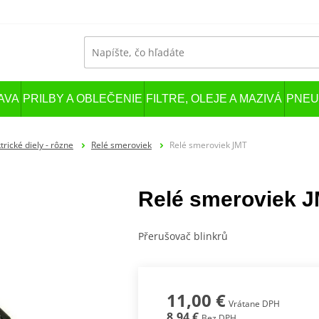
AVA
PRILBY A OBLEČENIE
FILTRE, OLEJE A MAZIVÁ
PNEU
trické diely - rôzne
Relé smeroviek
Relé smeroviek JMT
Relé smeroviek 
Přerušovač blinkrů
11,00 €
Vrátane DPH
8,94 €
Bez DPH