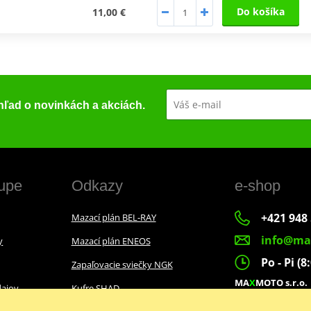
Do košíka
11,00 €
ehľad o novinkách a akciách.
upe
Odkazy
e-shop
+421 948 
Mazací plán BEL-RAY
info@ma
y
Mazací plán ENEOS
Po - Pi (8
Zapaľovacie sviečky NGK
MA
X
MOTO s.r.o.
ajov
Kufre SHAD
Slovenských dobr
022 01 Čadca